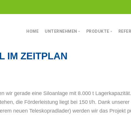
HOME
UNTERNEHMEN
PRODUKTE
REFE
MANNSCHAFT
FÖRDERTECHNIK
 IM ZEITPLAN
LEISTUNG
LAGERTECHNIK
CHARAKTER
MAHL- UND MISCHT
AUF ALLES VORBEREITET
TROCKNUNGSTECH
DATEN & FAKTEN
SIEB- UND REINIGU
en wir gerade eine Siloanlage mit 8.000 t Lagerkapazität
AUSSERDEM
tehen, die Förderleistung liegt bei 150 t/h. Dank unsere
erem neuen Teleskopradlader) werden wir das Projekt pün