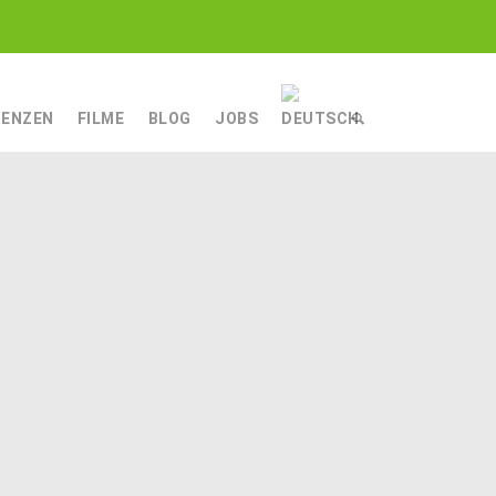
RENZEN
FILME
BLOG
JOBS
ECHNIK
NIK
NGSTECHNIK