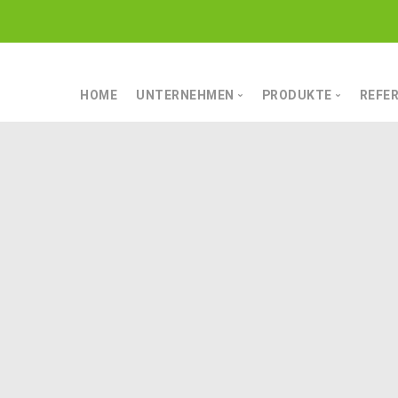
HOME
UNTERNEHMEN
PRODUKTE
REFE
MANNSCHAFT
FÖRDERTECHNIK
LEISTUNG
LAGERTECHNIK
CHARAKTER
MAHL- UND MISCHT
AUF ALLES VORBEREITET
TROCKNUNGSTECH
DATEN & FAKTEN
SIEB- UND REINIGU
AUSSERDEM