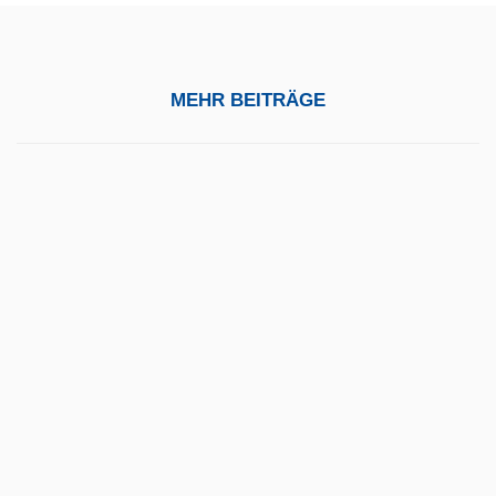
MEHR BEITRÄGE
27. August 2024
EINFACH DOPPELT GUT
Mehr
16. Juli 2024
LÄUFT SICHER – NEUE LAUFSTEGANLAGE