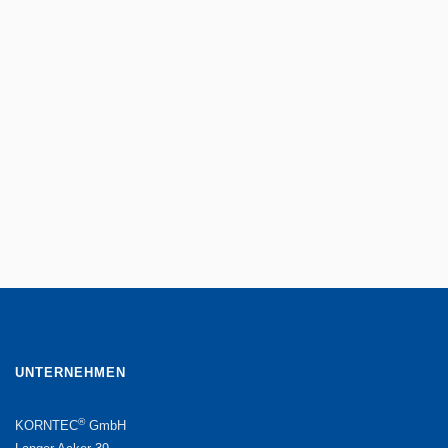
8. Februar 2024
„KÖNNT IHR MAL EBEN …“
Mehr
UNTERNEHMEN
®
KORNTEC
GmbH