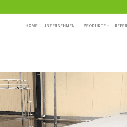
HOME
UNTERNEHMEN
PRODUKTE
REFE
MANNSCHAFT
FÖRDERTECHNIK
LEISTUNG
LAGERTECHNIK
CHARAKTER
MAHL- UND MISCHT
AUF ALLES VORBEREITET
TROCKNUNGSTECH
DATEN & FAKTEN
SIEB- UND REINIGU
AUSSERDEM